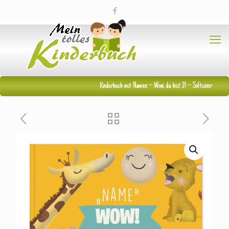
Kinderbuch mit Namen – Wow, du bist 2! – Softcover