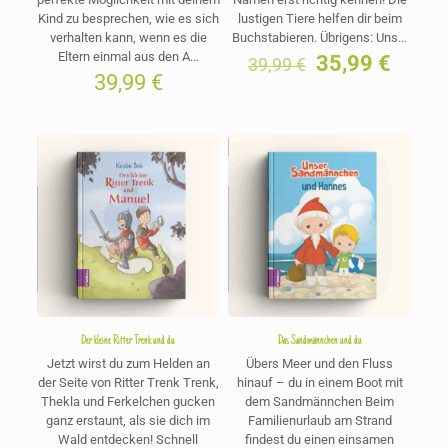
Kind zu besprechen, wie es sich
lustigen Tiere helfen dir beim
verhalten kann, wenn es die
Buchstabieren. Übrigens: Uns…
Eltern einmal aus den A…
Ursprüngliche
Aktuel
35,99
€
39,99
€
Preis
Preis
39,99
€
war:
ist:
39,99 €
35,99 
Der kleine Ritter Trenk und du
Das Sandmännchen und du
Jetzt wirst du zum Helden an
Übers Meer und den Fluss
der Seite von Ritter Trenk Trenk,
hinauf – du in einem Boot mit
Thekla und Ferkelchen gucken
dem Sandmännchen Beim
ganz erstaunt, als sie dich im
Familienurlaub am Strand
Wald entdecken! Schnell
findest du einen einsamen