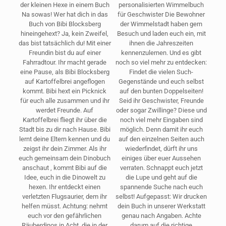
der kleinen Hexe in einem Buch
personalisierten Wimmelbuch
Na sowas! Wer hat dich in das
für Geschwister Die Bewohner
Buch von Bibi Blocksberg
der Wimmelstadt haben gern
hineingehext? Ja, kein Zweifel,
Besuch und laden euch ein, mit
das bist tatsächlich du! Mit einer
ihnen die Jahreszeiten
Freundin bist du auf einer
kennenzulernen. Und es gibt
Fahrradtour. Ihr macht gerade
noch so viel mehr zu entdecken:
eine Pause, als Bibi Blocksberg
Findet die vielen Such-
auf Kartoffelbrei angeflogen
Gegenstände und euch selbst
kommt. Bibi hext ein Picknick
auf den bunten Doppelseiten!
für euch alle zusammen und ihr
Seid ihr Geschwister, Freunde
werdet Freunde. Auf
oder sogar Zwillinge? Diese und
Kartoffelbrei fliegt ihr über die
noch viel mehr Eingaben sind
Stadt bis zu dir nach Hause. Bibi
möglich. Denn damit ihr euch
lernt deine Eltern kennen und du
auf den einzelnen Seiten auch
zeigst ihr dein Zimmer. Als ihr
wiederfindet, dürft ihr uns
euch gemeinsam dein Dinobuch
einiges über euer Aussehen
anschaut , kommt Bibi auf die
verraten. Schnappt euch jetzt
Idee, euch in die Dinowelt zu
die Lupe und geht auf die
hexen. Ihr entdeckt einen
spannende Suche nach euch
verletzten Flugsaurier, dem ihr
selbst! Aufgepasst: Wir drucken
helfen müsst. Achtung: nehmt
dein Buch in unserer Werkstatt
euch vor den gefährlichen
genau nach Angaben. Achte
Räuberdinos in Acht, die in der
darum auf die richtige