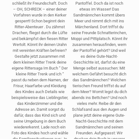
schließt ihr Freundschaft. Doch
Pantoffel. Doch da ist noch
– OH, SCHRECK – einer deiner
etwas im Wasser! Das
Vorfahren wurde in den Kerker
Sandmännchen kommt übers
gesperrt! Schon beginnt dein
Meer und nimmt dich mit ins
Ritter-Abenteuer . Du zähmst
Märchenland. Dort triffst du
Drachen, fliegst durch die Lüfte
seine Freunde Schnatterinchen,
und bekämpfst den fiesen Ritter
Moppi und Pittiplatsch. Könnt ihr
Wertolt. Könnt ihr deinen Urahn
zusammen herausfinden, wem
mit vereinten Kräften befreien?
der Pantoffel gehört? Und weil
Gestalte jetzt zusammen mit
es deine Gute-Nacht-
dem kleinen Ritter Trenk deine
Geschichte ist, darfst du eine
eigene Rittersaga Im Buch “ Der
Menge selbst aussuchen: Mit
kleine Ritter Trenk und ich “
welchem Gefährt besucht dich
passt du neben dem Namen, der
das Sandmännchen? Welchen
Frisur, Haarfarbe und Kleidung
tierischen Freund triffst du auf
des Kindes auch Details wie
dem Meer? Womit legst du dich
beispielsweise das Lieblingstier,
abends ins Bettchen? Und noch
das Kinderzimmer und die
vieles mehr. Reibe dir den
Adresse an. Damit sorgst du
Schlafsand aus den Augen und
dafür, dass das Kind sich und
plane jetzt deine eigene Gute-
seine Umgebung in dem Buch
Nacht-Geschichte mit dem
wiedererkennt. Lade noch ein
Sandmännchen und seinen
Foto des Kindes hoch und wähle
Freunden. Aufgepasst: Wir
die Familiensituationen aus: Je
drucken dein Buch in unserer