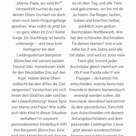
„Mama, Papa, wo seid ihr?“
es ist dein Tag, und alle Tiere
Verzweifelt suchst du nach
sind gekommen, um ihn mit dir
deinen Eltern. Du hast sie doch
zu feiern. Sie fliegen, laufen,
eben noch beim Pinguingehege
traben und kriechen herbei,
gesehen. Was sollst du jetzt tun
pünktlich zum großen
– so ganz allein im Zoo? Keine
Buchstaben-Wettbewerb. Wer
Sorge: Ein Suchtrupp ist bereits
hat den schönsten Buchstaben
unterwegs – und zwar kein
für deinen Namen? Von A wie
Geringerer als dein
Adler bis Z wie Zebra sind alle
Lieblingselefant Benjamin
mit dabei. Und weil es sooo viele
Blümchen mit seinem besten
Tiere gibt, kommt jeder
Freund Otto. Gemeinsam stellt
Buchstabe gleich mehrfach vor.
ihr den Neustädter Zoo auf den
Ob P wie Panda oder P wie
Kopf. Haben deine Eltern
Papagei – du kannst frei
vielleicht bei den Affen die Zeit
entscheiden, welche tierischen
vergessen? Verstecken sie sich
Freunde in deinem Namensbuch
hinter den Giraffen oder sind bei
verewigt werden sollen. Als
der Löwenfütterung? Keine Spur
Geschenk obendrauf bekommst
von Mama und Papa? Wie sollte
du dein persönliches Türschild
sich dein Kind in dieser Situation
zum Ausschneiden mit deinem
verhalten? In unserem
Anfangsbuchstaben und dem
personalisierten Kinderbuch hilft
passenden Lieblingstier. Lerne
ihm Benjamin Blümchen. Eine
jetzt deinen wunderschönen
perfekte Möglichkeit mit deinem
Namen erst richtig kennen! Die