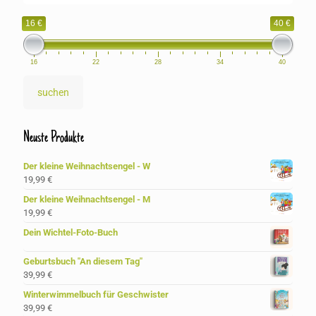
16 €
40 €
16
22
28
34
40
suchen
Neuste Produkte
Der kleine Weihnachtsengel - W
19,99
€
Der kleine Weihnachtsengel - M
19,99
€
Dein Wichtel-Foto-Buch
Geburtsbuch "An diesem Tag"
39,99
€
Winterwimmelbuch für Geschwister
39,99
€