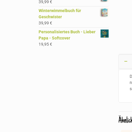
39,99
€
Winterwimmelbuch für
Geschwister
39,99
€
Personalisiertes Buch - Lieber
Papa - Softcover
19,95
€
D
n
s
Ähnlic