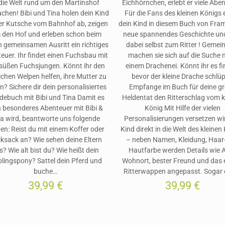
 die Welt rund um den Martinshof
Eichhörnchen, erlebt er viele Abe
uchen! Bibi und Tina holen dein Kind
Für die Fans des kleinen Königs 
er Kutsche vom Bahnhof ab, zeigen
dein Kind in diesem Buch von Fram
 den Hof und erleben schon beim
neue spannendes Geschichte un
n gemeinsamen Ausritt ein richtiges
dabei selbst zum Ritter ! Geme
euer. Ihr findet einen Fuchsbau mit
machen sie sich auf die Suche 
 süßen Fuchsjungen. Könnt ihr den
einem Drachenei. Könnt ihr es fi
ichen Welpen helfen, ihre Mutter zu
bevor der kleine Drache schlüp
n? Sichere dir dein personalisiertes
Empfange im Buch für deine g
debuch mit Bibi und Tina Damit es
Heldentat den Ritterschlag vom k
n besonderes Abenteuer mit Bibi &
König Mit Hilfe der vielen
na wird, beantworte uns folgende
Personalisierungen versetzen wi
en: Reist du mit einem Koffer oder
Kind direkt in die Welt des kleinen
ksack an? Wie sehen deine Eltern
– neben Namen, Kleidung, Haar
s? Wie alt bist du? Wie heißt dein
Hautfarbe werden Details wie Al
blingspony? Sattel dein Pferd und
Wohnort, bester Freund und das 
buche…
Ritterwappen angepasst. Sogar 
39,99
€
39,99
€