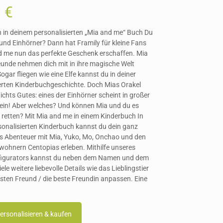
9
€
 in deinem personalisierten „Mia and me“ Buch Du
n und Einhörner? Dann hat Framily für kleine Fans
d me nun das perfekte Geschenk erschaffen. Mia
eunde nehmen dich mit in ihre magische Welt
ogar fliegen wie eine Elfe kannst du in deiner
erten Kinderbuchgeschichte. Doch Mias Orakel
nichts Gutes: eines der Einhörner scheint in großer
ein! Aber welches? Und können Mia und du es
retten? Mit Mia and me in einem Kinderbuch In
onalisierten Kinderbuch kannst du dein ganz
s Abenteuer mit Mia, Yuko, Mo, Onchao und den
ohnern Centopias erleben. Mithilfe unseres
figurators kannst du neben dem Namen und dem
le weitere liebevolle Details wie das Lieblingstier
sten Freund / die beste Freundin anpassen. Eine
personalisieren & kaufen