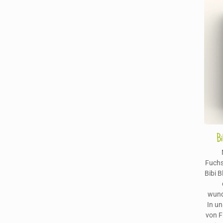
Bi
Fuchs
Bibi 
wund
In u
von F