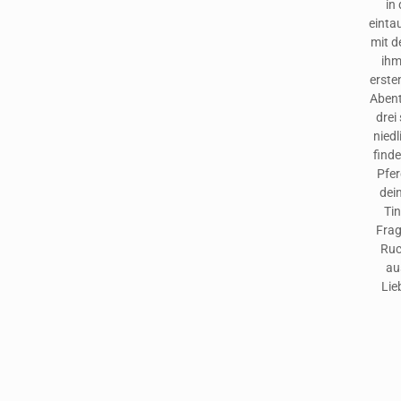
in
einta
mit d
ihm
erste
Abent
drei
niedl
finde
Pfer
dei
Ti
Frag
Ruc
au
Lie