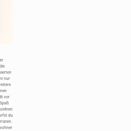
er
die
sierten
ht nur
weitere
lnen
lt vor
 Spaß
nzelnen
arfst du
rraten.
wohner