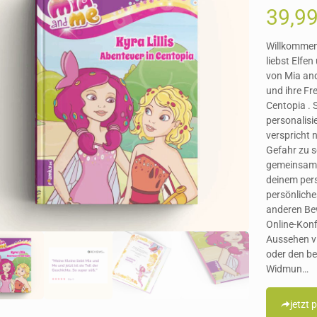
39,9
Willkommen
liebst Elfe
von Mia an
und ihre Fr
Centopia . S
personalisi
verspricht 
Gefahr zu s
gemeinsam 
deinem pers
persönliche
anderen Bew
Online-Kon
Aussehen vie
oder den be
Widmun…
jetzt 