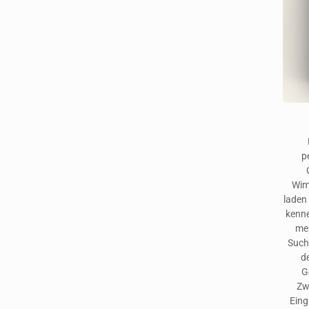
p
Wim
laden 
kenne
meh
Such
d
G
Zw
Eing