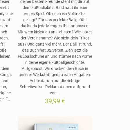
nteuer.
deiner besten Freunde steht mit dir auf
erlebt
dem Fußballplatz. Bald habt ihr euer
ily eine
erstes Spiel. Ob euch ein Volltreffer
d wird
gelingt? Für das perfekte Ballgefühl
insam
darfst du jede Menge selbst anpassen:
nach
Mit wem kickst du am liebsten? Wie lautet
nden,
der Vereinsname? Wie sieht dein Trikot
ft?
aus? Und ganz viel mehr. Der Ball ist rund,
roße
das Buch hat 32 Seiten. Zieh jetzt die
leinen
Fußballschuhe an und stürme nach vorne
in deine eigene Fußballgeschichte.
r dein
Aufgepasst: Wir drucken dein Buch in
 Königs
unserer Werkstatt genau nach Angaben.
- und
Achte darum auf die richtige
ter,
Schreibweise. Reklamationen aufgrund
eigene
von …
ein F…
39,99
€