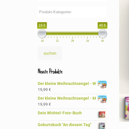
16 €
40 €
16
22
28
34
40
suchen
Neuste Produkte
Der kleine Weihnachtsengel - W
19,99
€
Der kleine Weihnachtsengel - M
19,99
€
Dein Wichtel-Foto-Buch
Geburtsbuch "An diesem Tag"