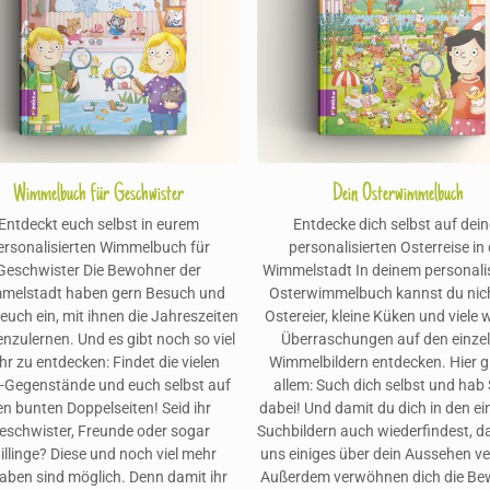
Wimmelbuch für Geschwister
Dein Osterwimmelbuch
Entdeckt euch selbst in eurem
Entdecke dich selbst auf dein
ersonalisierten Wimmelbuch für
personalisierten Osterreise in 
Geschwister Die Bewohner der
Wimmelstadt In deinem personali
melstadt haben gern Besuch und
Osterwimmelbuch kannst du nic
euch ein, mit ihnen die Jahreszeiten
Ostereier, kleine Küken und viele 
nzulernen. Und es gibt noch so viel
Überraschungen auf den einze
r zu entdecken: Findet die vielen
Wimmelbildern entdecken. Hier gi
-Gegenstände und euch selbst auf
allem: Such dich selbst und hab
en bunten Doppelseiten! Seid ihr
dabei! Und damit du dich in den ei
eschwister, Freunde oder sogar
Suchbildern auch wiederfindest, d
illinge? Diese und noch viel mehr
uns einiges über dein Aussehen ve
aben sind möglich. Denn damit ihr
Außerdem verwöhnen dich die Be