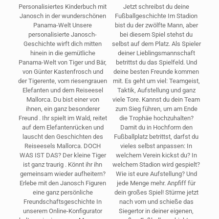
Personalisiertes Kinderbuch mit
Jetzt schreibst du deine
Janosch in der wunderschönen
Fußballgeschichte Im Stadion
Panama-Welt Unsere
bist du der zwölfte Mann, aber
personalisierte Janosch-
bei diesem Spiel stehst du
Geschichte wirft dich mitten
selbst auf dem Platz. Als Spieler
hinein in die gemütliche
deiner Lieblingsmannschaft
Panama-Welt von Tiger und Bär,
betrittst du das Spielfeld. Und
von Günter Kastenfrosch und
deine besten Freunde kommen
der Tigerente, vom riesengrauen
mit. Es geht um viel: Teamgeist,
Elefanten und dem Reiseesel
Taktik, Aufstellung und ganz
Mallorca. Du bist einer von
viele Tore. Kannst du dein Team
ihnen, ein ganz besonderer
zum Sieg führen, um am Ende
Freund . Ihr spielt im Wald, reitet
die Trophäe hochzuhalten?
auf dem Elefantenrücken und
Damit du in Hochform den
lauscht den Geschichten des
Fußballplatz betrittst, darfst du
Reiseesels Mallorca. DOCH
vieles selbst anpassen: In
WAS IST DAS? Der kleine Tiger
welchem Verein kickst du? In
ist ganz traurig . Könnt ihr ihn
welchem Stadion wird gespielt?
gemeinsam wieder aufheitern?
Wie ist eure Aufstellung? Und
Erlebe mit den Janosch Figuren
jede Menge mehr. Anpfiff für
eine ganz persönliche
dein großes Spiel! Stürme jetzt
Freundschaftsgeschichte In
nach vorn und schieße das
unserem Online-Konfigurator
Siegertor in deiner eigenen,