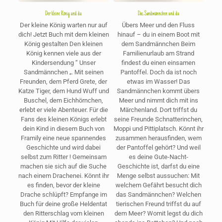
Der kleine König und du
Das Sandmännchen und du
Der kleine König warten nur auf
Übers Meer und den Fluss
dich! Jetzt Buch mit dem kleinen
hinauf – du in einem Boot mit
König gestalten Den kleinen
dem Sandmännchen Beim
König kennen viele aus der
Familienurlaub am Strand
Kindersendung “ Unser
findest du einen einsamen
Sandmännchen „. Mit seinen
Pantoffel. Doch da ist noch
Freunden, dem Pferd Grete, der
etwas im Wasser! Das
Katze Tiger, dem Hund Wuff und
Sandmännchen kommt übers
Buschel, dem Eichhörnchen,
Meer und nimmt dich mit ins
erlebt er viele Abenteuer. Für die
Märchenland. Dort triffst du
Fans des kleinen Königs erlebt
seine Freunde Schnatterinchen,
dein Kind in diesem Buch von
Moppi und Pittiplatsch. Könnt ihr
Framily eine neue spannendes
zusammen herausfinden, wem
Geschichte und wird dabei
der Pantoffel gehört? Und weil
selbst zum Ritter ! Gemeinsam
es deine Gute-Nacht-
machen sie sich auf die Suche
Geschichte ist, darfst du eine
nach einem Drachenei. Könnt ihr
Menge selbst aussuchen: Mit
es finden, bevor der kleine
welchem Gefährt besucht dich
Drache schlüpft? Empfange im
das Sandmännchen? Welchen
Buch für deine große Heldentat
tierischen Freund triffst du auf
den Ritterschlag vom kleinen
dem Meer? Womit legst du dich