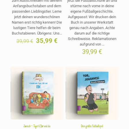
zum Ausschneiden mit deinem
jetzt die Fußballschuhe an und
Anfangsbuchstaben und dem
stürme nach vorne in deine
passenden Lieblingstier. Lerne
eigene Fußballgeschichte.
jetzt deinen wunderschönen
Aufgepasst: Wir drucken dein
Namen erst richtig kennen! Die
Buch in unserer Werkstatt
lustigen Tiere helfen dir beim
genau nach Angaben. Achte
Buchstabieren. Übrigens: Uns…
darum auf die richtige
Schreibweise. Reklamationen
Ursprünglicher
Aktueller
35,99
€
39,99
€
aufgrund von …
Preis
Preis
war:
ist:
39,99
€
39,99 €
35,99 €.
Janosch – Tiger & Bär und du
Dein großes Fußballspiel