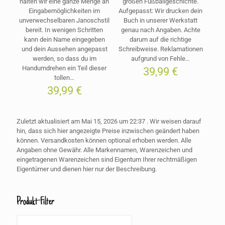
halten wir eine ganze Menge an
großen Fußballgeschichte.
Eingabemöglichkeiten im
Aufgepasst: Wir drucken dein
unverwechselbaren Janoschstil
Buch in unserer Werkstatt
bereit. In wenigen Schritten
genau nach Angaben. Achte
kann dein Name eingegeben
darum auf die richtige
und dein Aussehen angepasst
Schreibweise. Reklamationen
werden, so dass du im
aufgrund von Fehle…
Handumdrehen ein Teil dieser
39,99
€
tollen…
39,99
€
Zuletzt aktualisiert am Mai 15, 2026 um 22:37 . Wir weisen darauf
hin, dass sich hier angezeigte Preise inzwischen geändert haben
können. Versandkosten können optional erhoben werden. Alle
Angaben ohne Gewähr. Alle Markennamen, Warenzeichen und
eingetragenen Warenzeichen sind Eigentum Ihrer rechtmäßigen
Eigentümer und dienen hier nur der Beschreibung.
Produkt-Filter