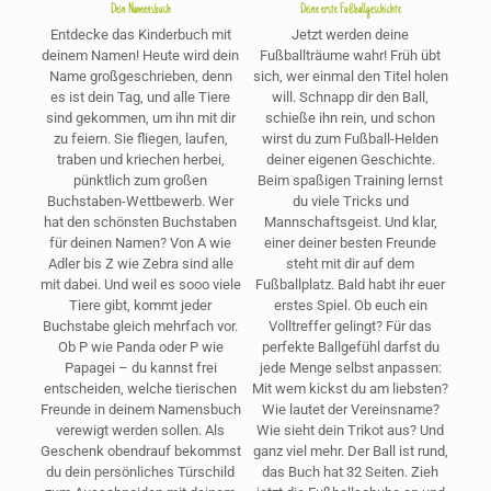
Dein Namensbuch
Deine erste Fußballgeschichte
Entdecke das Kinderbuch mit
Jetzt werden deine
deinem Namen! Heute wird dein
Fußballträume wahr! Früh übt
Name großgeschrieben, denn
sich, wer einmal den Titel holen
es ist dein Tag, und alle Tiere
will. Schnapp dir den Ball,
sind gekommen, um ihn mit dir
schieße ihn rein, und schon
zu feiern. Sie fliegen, laufen,
wirst du zum Fußball-Helden
traben und kriechen herbei,
deiner eigenen Geschichte.
pünktlich zum großen
Beim spaßigen Training lernst
Buchstaben-Wettbewerb. Wer
du viele Tricks und
hat den schönsten Buchstaben
Mannschaftsgeist. Und klar,
für deinen Namen? Von A wie
einer deiner besten Freunde
Adler bis Z wie Zebra sind alle
steht mit dir auf dem
mit dabei. Und weil es sooo viele
Fußballplatz. Bald habt ihr euer
Tiere gibt, kommt jeder
erstes Spiel. Ob euch ein
Buchstabe gleich mehrfach vor.
Volltreffer gelingt? Für das
Ob P wie Panda oder P wie
perfekte Ballgefühl darfst du
Papagei – du kannst frei
jede Menge selbst anpassen:
entscheiden, welche tierischen
Mit wem kickst du am liebsten?
Freunde in deinem Namensbuch
Wie lautet der Vereinsname?
verewigt werden sollen. Als
Wie sieht dein Trikot aus? Und
Geschenk obendrauf bekommst
ganz viel mehr. Der Ball ist rund,
du dein persönliches Türschild
das Buch hat 32 Seiten. Zieh