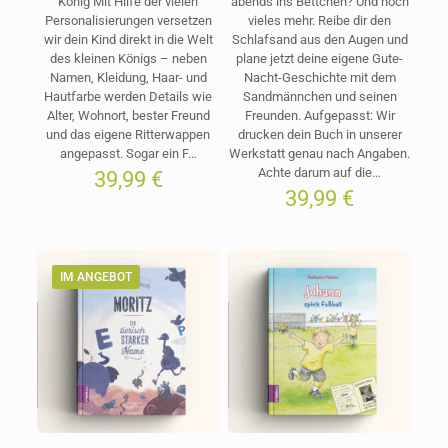
König Mit Hilfe der vielen
abends ins Bettchen? Und noch
Personalisierungen versetzen
vieles mehr. Reibe dir den
wir dein Kind direkt in die Welt
Schlafsand aus den Augen und
des kleinen Königs – neben
plane jetzt deine eigene Gute-
Namen, Kleidung, Haar- und
Nacht-Geschichte mit dem
Hautfarbe werden Details wie
Sandmännchen und seinen
Alter, Wohnort, bester Freund
Freunden. Aufgepasst: Wir
und das eigene Ritterwappen
drucken dein Buch in unserer
angepasst. Sogar ein F…
Werkstatt genau nach Angaben.
Achte darum auf die…
39,99
€
39,99
€
IM ANGEBOT